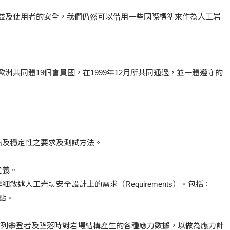
權益及使用者的安全，我們仍然可以借用一些國際標準來作為人工岩
歐洲共同體19個會員國，在1999年12月所共同通過，並一體遵守的
點及穩定性之要求及測試方法。
定義。
敘述人工岩場安全設計上的需求（Requirements）。包括：
點。
表詳列攀登者及墜落時對岩場結構產生的各種應力數據，以做為應力計