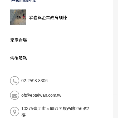
攀岩與企業教育訓練
兒童岩場
售後服務
02-2598-8306
oft@eptaiwan.com.tw
10375臺北市大同區民族西路256號2
樓