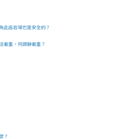
為此座岩場也是安全的？
活載重，何謂靜載重？
麼？