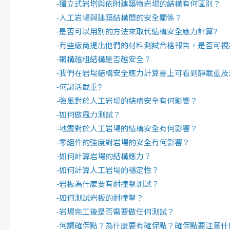
-
獨立式岩塔與依附建築物岩場的結構有何區別？
-
人工岩場與建築結構間的安全關係？
-
是否可以用別的方法來取代結構安全應力計算?
-
有些廠商提出他們的材料測試合格報告，是否可視
-
鋼構越粗結構是否越安全？
-
我們在岩場結構安全應力計算書上可看到靜載重及
-
何謂活載重?
-
強風對於人工岩場的結構安全有何影響？
-
如何做風力測試？
-
地震對於人工岩場的結構安全有何影響？
-
零組件的強度對岩場的安全有何影響？
-
如何計算岩場的結構應力？
-
如何計算人工岩場的穩定性？
-
岩板為什麼要有耐撞擊測試？
-
如何測試岩板的耐撞擊？
-
岩場完工後是否需要做任何測試？
-
何謂確保點？為什麼要有確保點？確保點要注意什