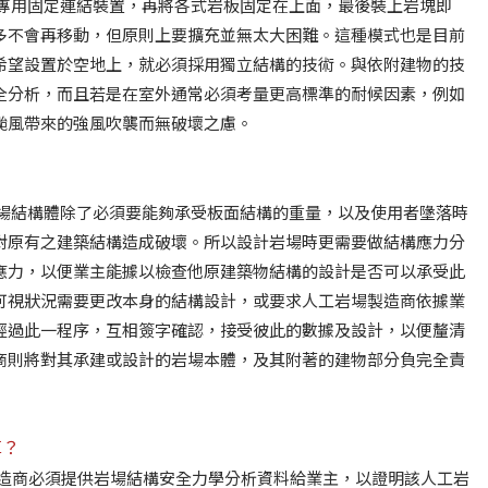
及專用固定連結裝置，再將各式岩板固定在上面，最後裝上岩塊即
多不會再移動，但原則上要擴充並無太大困難。這種模式也是目前
希望設置於空地上，就必須採用獨立結構的技術。與依附建物的技
全分析，而且若是在室外通常必須考量更高標準的耐候因素，例如
颱風帶來的強風吹襲而無破壞之慮。
岩場結構體除了必須要能夠承受板面結構的重量，以及使用者墬落時
對原有之建築結構造成破壞。所以設計岩場時更需要做結構應力分
應力，以便業主能據以檢查他原建築物結構的設計是否可以承受此
可視狀況需要更改本身的結構設計，或要求人工岩場製造商依據業
經過此一程序，互相簽字確認，接受彼此的數據及設計，以便釐清
商則將對其承建或設計的岩場本體，及其附著的建物部分負完全責
算？
岩場製造商必須提供岩場結構安全力學分析資料給業主，以證明該人工岩