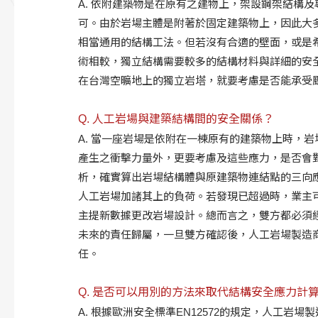
A. 依附建築物是在原有之建物上，架設鋼架結構
可。由於岩場主體是附著於固定建築物上，因此大
相當通用的結構工法。但若沒有合適的壁面，或是
術相較，獨立結構需要較多的結構材料與詳細的安
在台灣空曠地上的獨立岩塔，就要考慮是否能承受
Q. 人工岩場與建築結構間的安全關係？
A. 當一座岩場是依附在一棟原有的建築物上時，
產生之衝擊力量外，更要考慮及這些應力，是否會
析，確實算出岩場結構體與原建築物連結點的三向
人工岩場加諸其上的負荷。若發現已超過時，業主
主提新數據更改岩場設計。總而言之，雙方都必須
未來的責任歸屬，一旦雙方確認後，人工岩場製造
任。
Q. 是否可以用別的方法來取代結構安全應力計
A. 根據歐洲安全標準EN12572的規定，人工