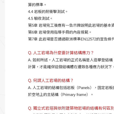
算的標準。
4.4 岩板的耐衝擊測試。
4.5 驗收測試。
第5章 岩場完工後應有一告示牌說明此岩場的基本
第6章 岩場使用指導手冊的內容規範。
第7章 此岩場是否通過歐洲標準EN12572的宣告條
Q. 人工岩場為什麼要計算結構應力？
A. 如前所述，人工岩場的正式名稱是人造攀登結
計算，才能確保這個結構體在遭致各種應力狀況下
Q. 何謂人工岩場的結構？
A. 人工岩場的結構包括岩板（Panels），固定岩板
於空地上的主結構（Primary frame）。
Q. 獨立式岩塔與依附建築物岩場的結構有何區