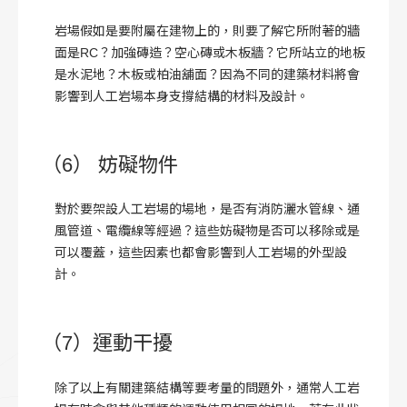
岩場假如是要附屬在建物上的，則要了解它所附著的牆
面是RC？加強磚造？空心磚或木板牆？它所站立的地板
是水泥地？木板或柏油舖面？因為不同的建築材料將會
影響到人工岩場本身支撐結構的材料及設計。
（6） 妨礙物件
對於要架設人工岩場的場地，是否有消防灑水管線、通
風管道、電纜線等經過？這些妨礙物是否可以移除或是
可以覆蓋，這些因素也都會影響到人工岩場的外型設
計。
（7）運動干擾
除了以上有關建築結構等要考量的問題外，通常人工岩