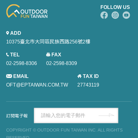
FOLLOW US
ADD
10375臺北市大同區民族西路256號2樓
TEL
FAX
02-2598-8306
02-2598-8309
EMAIL
TAX ID
OFT@EPTAIWAN.COM.TW
27743119
訂閱電子報
COPYRIGHT © OUTDOOR FUN TAIWAN INC. ALL RIGHTS
RESERVED.