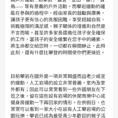
與戶外運動 : 如攀岩、露營、登山、健行、賞
鳥----- 等有意義的戶外活動。而攀岩運動的確
能在參與的過程中，經由家長的鼓勵與讚美，
讓孩子更有信心的克服困難，享受超越自我、
挑戰極限的滿足感，親子關係的增進則自然是
不言而喻。甚至許多家長還擔任孩子安全確保
的工作，當孩子的安全維繫在您手中的繩索、
將生命都交給您時，一切都在瞬間靜止，此時
此刻，還有什麼比攀登的時間使你們更接近。
目前攀岩在國外是一項非常興盛而且老少咸宜
的運動，人工岩場的設立非常普遍，室內及室
外都有；因此可以常常看到一些外國朋友在下
班之後，留在這些設有岩場的休閒育樂中心或
健身房運動一下再回家的情形。在例假日，也
常常可以看到一家大小在設有人工攀岩場的公
園玩樂，攀岩已成為最受青少年歡迎的親子活