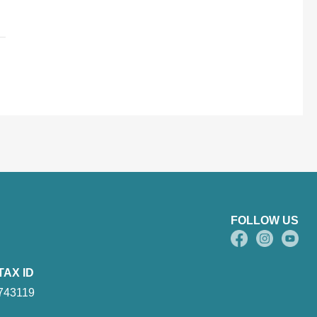
FOLLOW US
TAX ID
743119