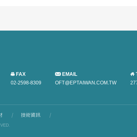
FAX
EMAIL
02-2598-8309
OFT@EPTAIWAN.COM.TW
27
材
技術資訊
RVED.