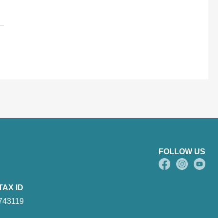
FOLLOW US
TAX ID
743119