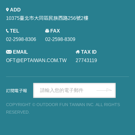
ADD
10375臺北市大同區民族西路256號2樓
TEL
FAX
02-2598-8306
02-2598-8309
EMAIL
TAX ID
OFT@EPTAIWAN.COM.TW
27743119
訂閱電子報
COPYRIGHT © OUTDOOR FUN TAIWAN INC. ALL RIGHTS
RESERVED.