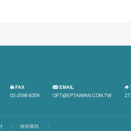
FAX
EMAIL
02-2598-8309
OFT@EPTAIWAN.COM.TW
27
材
技術資訊