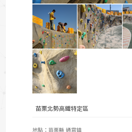
苗栗北勢高鐵特定區
地點：苗栗縣 通霄鎮