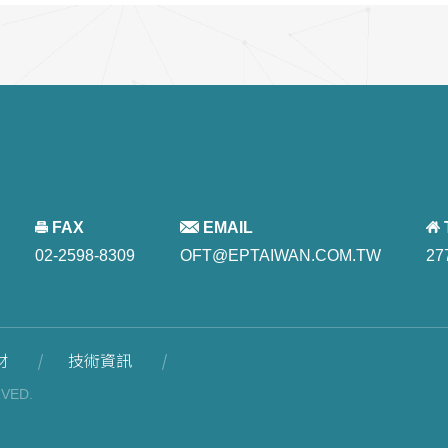
FAX
EMAIL
02-2598-8309
OFT@EPTAIWAN.COM.TW
27
材
技術資訊
RVED.