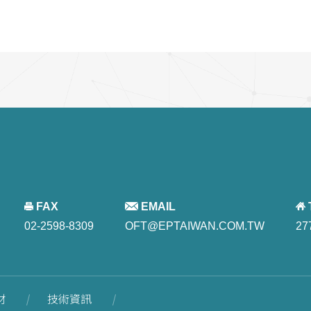
FAX
EMAIL
02-2598-8309
OFT@EPTAIWAN.COM.TW
27
材
技術資訊