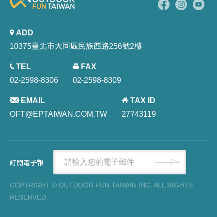
ADD
10375臺北市大同區民族西路256號2樓
TEL
FAX
02-2598-8306
02-2598-8309
EMAIL
TAX ID
OFT@EPTAIWAN.COM.TW
27743119
訂閱電子報
COPYRIGHT © OUTDOOR FUN TAIWAN INC. ALL RIGHTS
RESERVED.