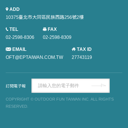
ADD
10375臺北市大同區民族西路256號2樓
TEL
FAX
02-2598-8306
02-2598-8309
EMAIL
TAX ID
OFT@EPTAIWAN.COM.TW
27743119
訂閱電子報
COPYRIGHT © OUTDOOR FUN TAIWAN INC. ALL RIGHTS
RESERVED.