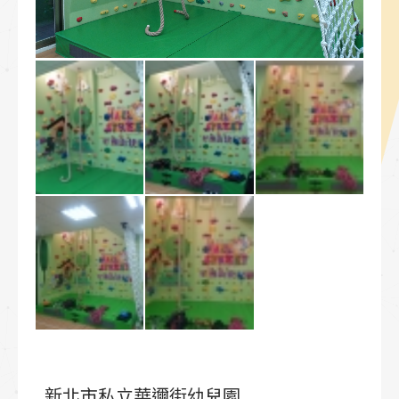
新北市私立華邇街幼兒園